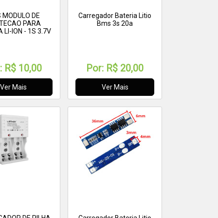
 MODULO DE
Carregador Bateria Litio
TECAO PARA
Bms 3s 20a
 LI-ION - 1S 3.7V
6MOS
:
R$ 10,00
Por:
R$ 20,00
Ver Mais
Ver Mais