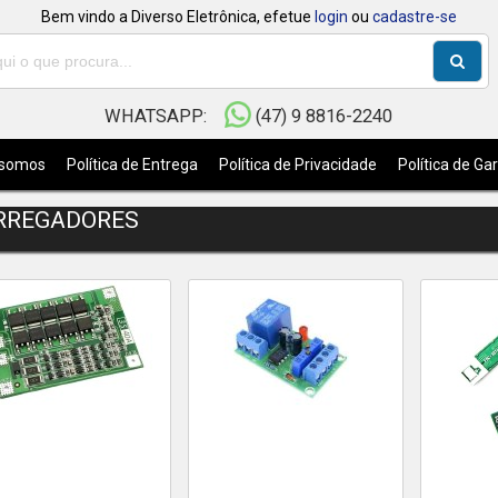
Bem vindo a Diverso Eletrônica, efetue
login
ou
cadastre-se
WHATSAPP:
(47) 9 8816-2240
somos
Política de Entrega
Política de Privacidade
Política de Ga
RREGADORES