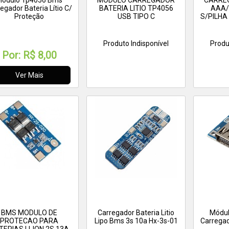
Módulo Tp4056 Bms
MODULO CARREGADOR
CARREG
egador Bateria Lítio C/
BATERIA LITIO TP4056
AAA/
Proteção
USB TIPO C
S/PILHA
Produto Indisponível
Produ
Por:
R$ 8,00
Ver Mais
BMS MODULO DE
Carregador Bateria Litio
Módu
PROTECAO PARA
Lipo Bms 3s 10a Hx-3s-01
Carregad