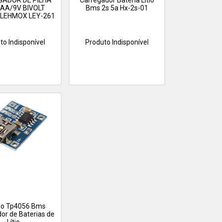
ADOR DE PILHA
Carregador Bateria Litio
AA/9V BIVOLT
Bms 2s 5a Hx-2s-01
 LEHMOX LEY-261
to Indisponível
Produto Indisponível
lo Tp4056 Bms
or de Baterias de