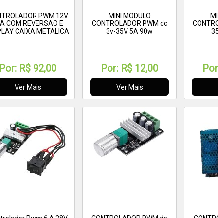
NTROLADOR PWM 12V
MINI MODULO
MI
0A COM REVERSAO E
CONTROLADOR PWM dc
CONTRO
PLAY CAIXA METALICA
3v-35V 5A 90w
3
Por:
R$ 92,00
Por:
R$ 12,00
Por
Ver Mais
Ver Mais