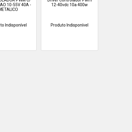
OLADOR PWM C/
Driver Controlador Pwm
AO 10-55V 40A -
12-40vdc 10a 400w
METALICO
to Indisponível
Produto Indisponível