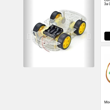
Con
3a 
Mod