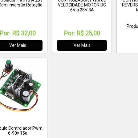
trolador Pwm 6 A 28V
CONTROLADOR PWM de
CONTR
Com Inversão Rotação
VELOCIDADE MOTOR DC
REVERS
6V a 28V 3A
Produ
Por:
R$ 32,00
Por:
R$ 25,00
Ver Mais
Ver Mais
ulo Controlador Pwm
6-90v 15a