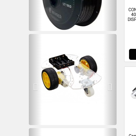
CO
4
DIS
Previous
Next
Previous
Next