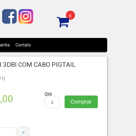
0
rantia
Contato
 3DBI COM CABO PIGTAIL
11)
Qtd.
,00