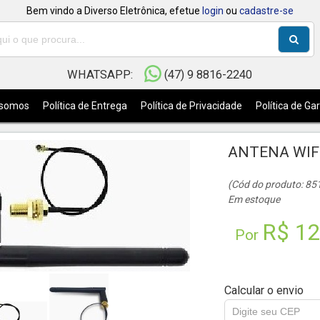
Bem vindo a Diverso Eletrônica, efetue
login
ou
cadastre-se
WHATSAPP:
(47) 9 8816-2240
somos
Política de Entrega
Política de Privacidade
Política de Ga
ANTENA WIFI
(Cód do produto: 85
Em estoque
R$ 12
Por
Calcular o envio