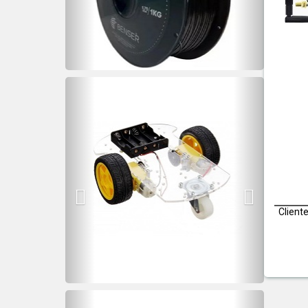
Previous
Next
Client
Previous
Next